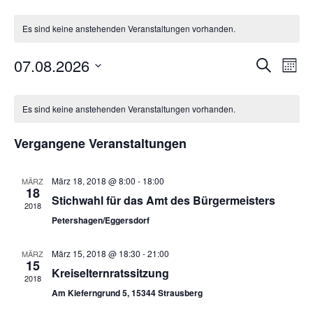
Es sind keine anstehenden Veranstaltungen vorhanden.
Veran
Ver
07.08.2026
Suche
Monat
Ans
Suche
Datum
Kalender
Nav
wählen.
und
Es sind keine anstehenden Veranstaltungen vorhanden.
von
Ansich
Veranstaltungen
Vergangene Veranstaltungen
Naviga
März 18, 2018 @ 8:00
-
18:00
MÄRZ
18
Stichwahl für das Amt des Bürgermeisters
2018
Petershagen/Eggersdorf
März 15, 2018 @ 18:30
-
21:00
MÄRZ
15
Kreiselternratssitzung
2018
Am Kieferngrund 5, 15344 Strausberg