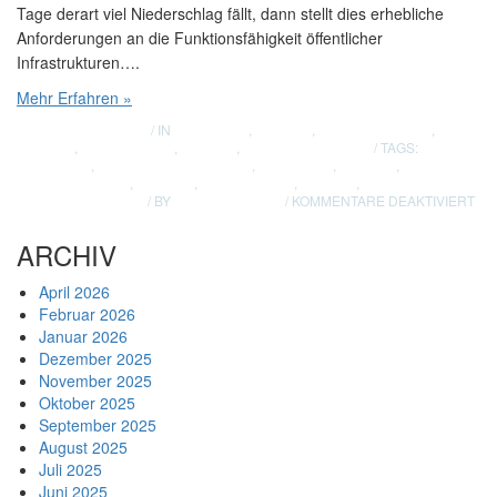
Tage derart viel Niederschlag fällt, dann stellt dies erhebliche
Anforderungen an die Funktionsfähigkeit öffentlicher
Infrastrukturen….
Mehr Erfahren »
AUGUST 20, 2025
/ IN
GIEBELSEE
,
GRÄBEN
,
INFRASTRUKTUR
,
MULDEN
,
TEILUNGSSEE
,
UMWELT
,
WASSERHAUSHALT
/ TAGS:
ABWASSER
,
GEWÄSSERUNTERHALT
,
GIEBELSEE
,
GRÄBEN
,
INFRASTRUKTUR
,
MULDEN
,
TEILUNGSSEE
,
UMWELT
,
FÜ
WASSERHAUSHALT
/ BY
MARCO RUTTER
/
KOMMENTARE DEAKTIVIERT
WA
IN
ARCHIV
MA
April 2026
Februar 2026
Januar 2026
Dezember 2025
November 2025
Oktober 2025
September 2025
August 2025
Juli 2025
Juni 2025