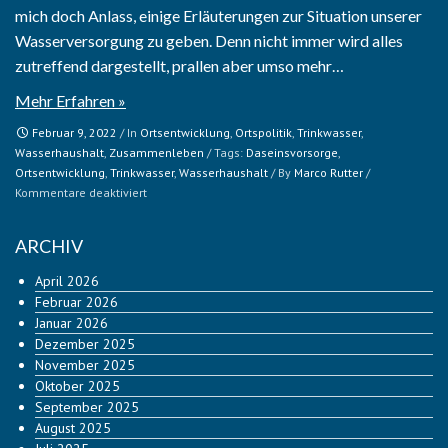
mich doch Anlass, einige Erläuterungen zur Situation unserer
Wasserversorgung zu geben. Denn nicht immer wird alles
zutreffend dargestellt, prallen aber umso mehr…
Mehr Erfahren »
Februar 9, 2022
/ In
Ortsentwicklung
,
Ortspolitik
,
Trinkwasser
,
Wasserhaushalt
,
Zusammenleben
/ Tags:
Daseinsvorsorge
,
Ortsentwicklung
,
Trinkwasser
,
Wasserhaushalt
/ By
Marco Rutter
/
für
Kommentare deaktiviert
Zur
Satzungsänderung
ARCHIV
des
Wasserverbandes
April 2026
Februar 2026
Januar 2026
Dezember 2025
November 2025
Oktober 2025
September 2025
August 2025