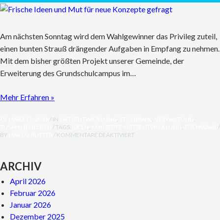
Am nächsten Sonntag wird dem Wahlgewinner das Privileg zuteil,
einen bunten Strauß drängender Aufgaben in Empfang zu nehmen.
Mit dem bisher größten Projekt unserer Gemeinde, der
Erweiterung des Grundschulcampus im…
Mehr Erfahren »
MÄRZ 17, 2018
/ IN
ORTSENTWICKLUNG
,
STICHWAHL
,
VERWALTUNG
,
ZUSAMMENLEBEN
/ TAGS:
IDEEN
,
KONZEPTE
,
ORTSENTWICKLUNG
,
STICHWAHL
/
FÜR
BY
MARCO RUTTER
/
KOMMENTARE DEAKTIVIERT
FRISCHE
IDEEN
UND
ARCHIV
MUT
FÜR
April 2026
NEUE
KONZEPTE
Februar 2026
GEFRAGT
Januar 2026
Dezember 2025