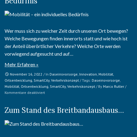
Bedürfnis
Wer muss sich zu welcher Zeit durch unseren Ort bewegen?
Welche Bewegungen finden innerorts statt und wie hoch ist
der Anteil überörtlicher Verkehre? Welche Orte werden
vorwiegend aufgesucht und auf…
Mehr Erfahren »
November 16, 2022
/ In
Daseinsvorsorge
,
Innovation
,
Mobilität
,
Ortsentwicklung
,
SmartCity
,
Verkehrskonzept
/ Tags:
Daseinsvorsorge
,
Mobilität
,
Ortsentwicklung
,
SmartCity
,
Verkehrskonzept
/ By
Marco Rutter
/
für
Kommentare deaktiviert
Mobilität
–
Zum Stand des Breitbandausbaus…
ein
individuelles
Bedürfnis