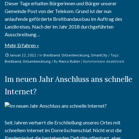
Dieser Tage erhalten Bürgerinnen und Bürger unserer
Gemeinde Post von der Telekom. Grund ist der nun
anlaufende geförderte Breitbandausbau im Auftrag des
Landkreises. Nach der im Jahr 2018 durchgeführten
Ausschreibung…
Mehr Erfahren »
Januar 22, 2022
/ In
Breitband
,
Ortsentwicklung
,
SmartCity
/ Tags:
für
Breitband
,
Ortsentwicklung
/ By
Marco Rutter
/
Kommentare deaktiviert
Zum
Stand
Im neuen Jahr Anschluss ans schnelle
des
Breitba
Internet?
Seit Jahren verharrt die Erschließung unseres Ortes mit
schnellem Internet im Dornröschenschlaf. Nicht erst die
Pandemie hat die bestehenden Defizite offenbart, aber