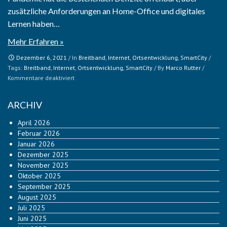
zusätzliche Anforderungen an Home-Office und digitales
Lernen haben…
Mehr Erfahren »
Dezember 6, 2021
/ In
Breitband
,
Internet
,
Ortsentwicklung
,
SmartCity
/
Tags:
Breitband
,
Internet
,
Ortsentwicklung
,
SmartCity
/ By
Marco Rutter
/
für
Kommentare deaktiviert
Im
neuen
ARCHIV
Jahr
Anschluss
April 2026
ans
Februar 2026
schnelle
Januar 2026
Internet?
Dezember 2025
November 2025
Oktober 2025
September 2025
August 2025
Juli 2025
Juni 2025