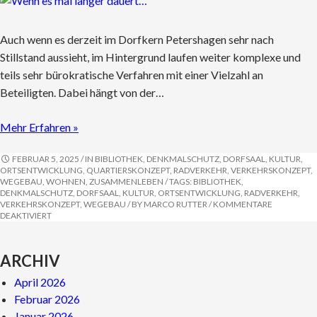
Auch wenn es derzeit im Dorfkern Petershagen sehr nach
Stillstand aussieht, im Hintergrund laufen weiter komplexe und
teils sehr bürokratische Verfahren mit einer Vielzahl an
Beteiligten. Dabei hängt von der…
Mehr Erfahren »
FEBRUAR 5, 2025
/ IN
BIBLIOTHEK
,
DENKMALSCHUTZ
,
DORFSAAL
,
KULTUR
,
ORTSENTWICKLUNG
,
QUARTIERSKONZEPT
,
RADVERKEHR
,
VERKEHRSKONZEPT
,
WEGEBAU
,
WOHNEN
,
ZUSAMMENLEBEN
/ TAGS:
BIBLIOTHEK
,
DENKMALSCHUTZ
,
DORFSAAL
,
KULTUR
,
ORTSENTWICKLUNG
,
RADVERKEHR
,
VERKEHRSKONZEPT
,
WEGEBAU
/ BY
MARCO RUTTER
/
KOMMENTARE
FÜR
DEAKTIVIERT
WENN
ES
MAL
ARCHIV
LÄNGER
DAUERT…
April 2026
Februar 2026
Januar 2026